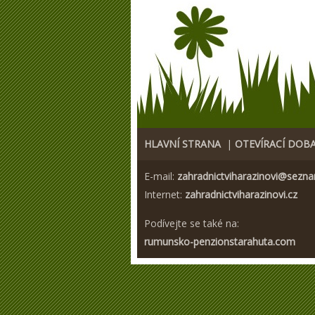
HLAVNÍ STRANA
|
OTEVÍRACÍ DOB
E-mail:
zahradnictviharazinovi@sezna
Internet:
zahradnictviharazinovi.cz
Podívejte se také na:
rumunsko-penzionstarahuta.com